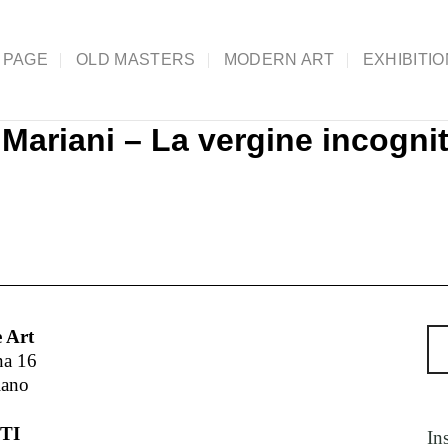
 PAGE
OLD MASTERS
MODERN ART
EXHIBITI
Mariani – La vergine incognit
 Art
na 16
lano
TI
In