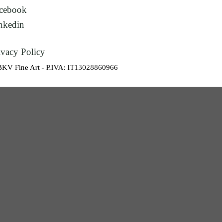
cebook
nkedin
ivacy Policy
BKV Fine Art - P.IVA: IT13028860966