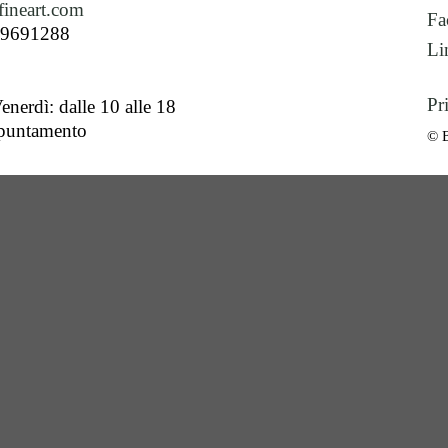
ineart.com
Fa
89691288
Li
Pr
enerdì: dalle 10 alle 18
ppuntamento
© 