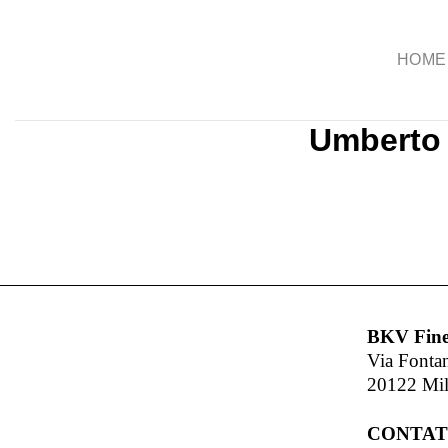
Salta
ai
HOME
contenuti
Umberto 
BKV Fine
Via Fonta
20122 Mi
CONTAT