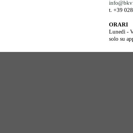
info@bkvf
t. +39 02
ORARI
Lunedì - V
solo su a