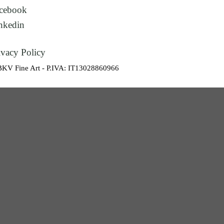
cebook
nkedin
ivacy Policy
BKV Fine Art - P.IVA: IT13028860966