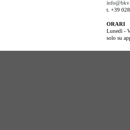
info@bkvf
t. +39 02
ORARI
Lunedì - V
solo su a