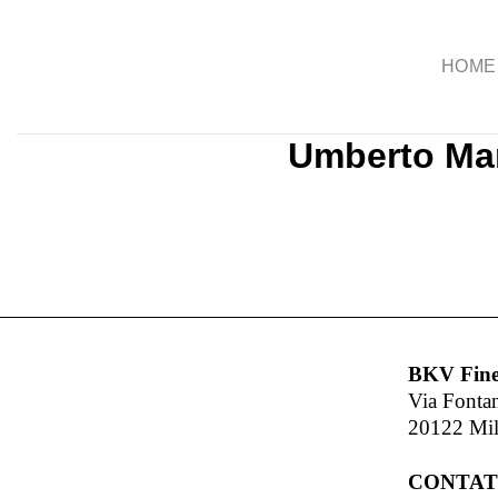
Salta
ai
HOME
contenuti
Umberto Mar
BKV Fine
Via Fonta
20122 Mi
CONTAT