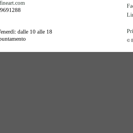
ineart.com
Fa
89691288
Li
Pr
enerdì: dalle 10 alle 18
ppuntamento
© 