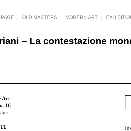
 PAGE
OLD MASTERS
MODERN ART
EXHIBITI
iani – La contestazione mon
 Art
na 16
lano
TI
In