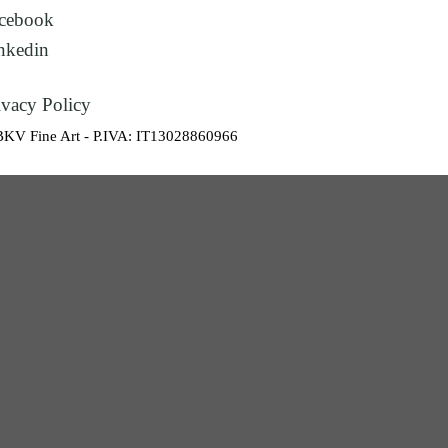
cebook
nkedin
ivacy Policy
BKV Fine Art - P.IVA: IT13028860966