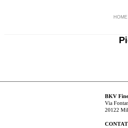
Salta
ai
HOME
contenuti
P
BKV Fine
Via Fonta
20122 Mi
CONTAT