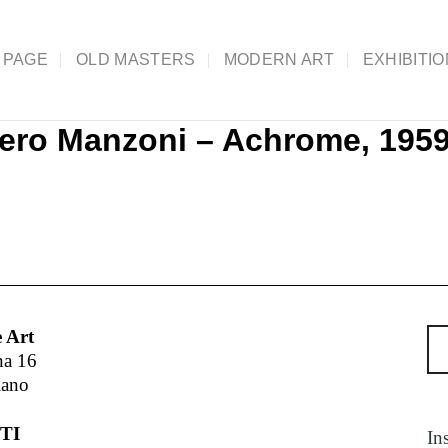
 PAGE
OLD MASTERS
MODERN ART
EXHIBITI
iero Manzoni – Achrome, 195
 Art
na 16
lano
TI
In