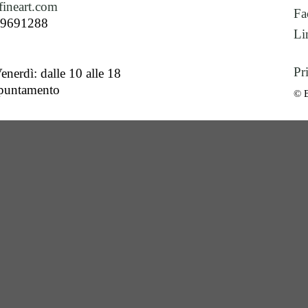
ineart.com
Fa
89691288
Li
Pr
enerdì: dalle 10 alle 18
ppuntamento
© 