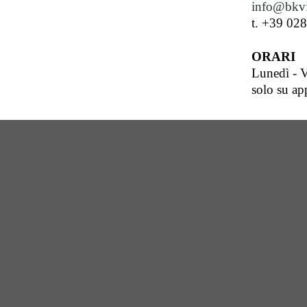
info@bkvf
t. +39 02
ORARI
Lunedì - V
solo su a