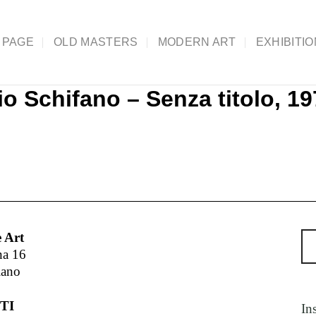
 PAGE
OLD MASTERS
MODERN ART
EXHIBITI
io Schifano – Senza titolo, 1
 Art
na 16
lano
TI
In