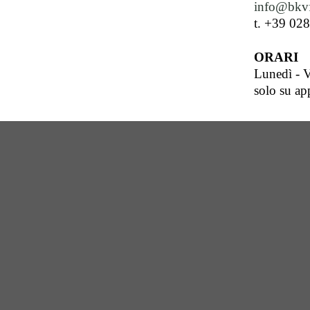
info@bkvf
t. +39 02
ORARI
Lunedì - V
solo su a