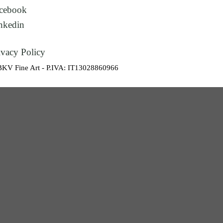
cebook
nkedin
ivacy Policy
BKV Fine Art - P.IVA: IT13028860966