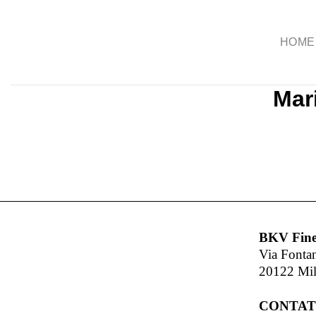
Salta
ai
HOME
contenuti
Mar
BKV Fine
Via Fonta
20122 Mi
CONTAT