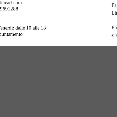
ineart.com
Fa
89691288
Li
Pr
enerdì: dalle 10 alle 18
ppuntamento
© 