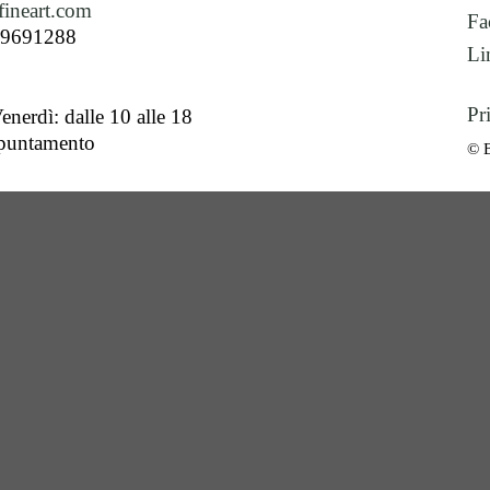
ineart.com
Fa
89691288
Li
Pr
enerdì: dalle 10 alle 18
ppuntamento
© 