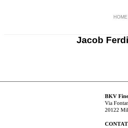
Salta
ai
HOME
contenuti
Jacob Ferdi
BKV Fine
Via Fonta
20122 Mi
CONTAT