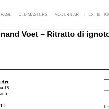
 PAGE
OLD MASTERS
MODERN ART
EXHIBITI
nand Voet – Ritratto di ignoto
 Art
na 16
lano
TI
In