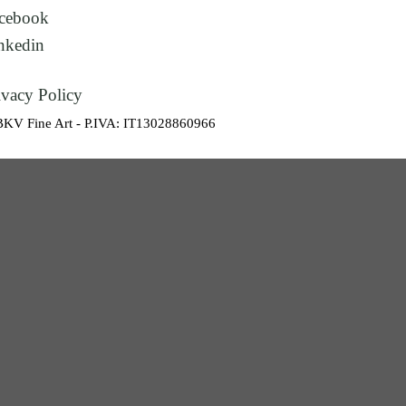
cebook
nkedin
ivacy Policy
BKV Fine Art - P.IVA: IT13028860966