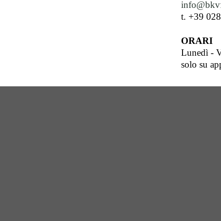
info@bkvf
t. +39 02
ORARI
Lunedì - V
solo su a