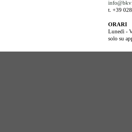
info@bkvf
t. +39 02
ORARI
Lunedì - V
solo su a