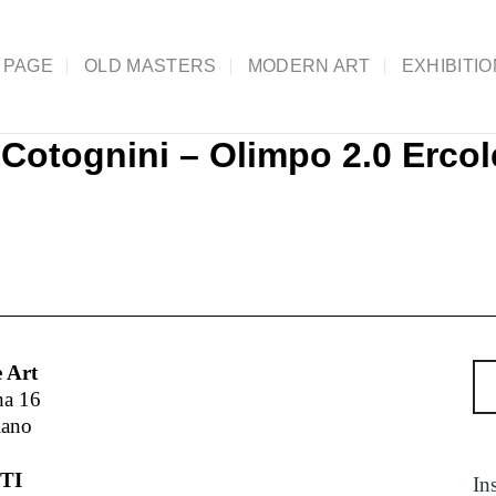
 PAGE
OLD MASTERS
MODERN ART
EXHIBITI
 Cotognini – Olimpo 2.0 Ercol
 Art
na 16
lano
TI
In