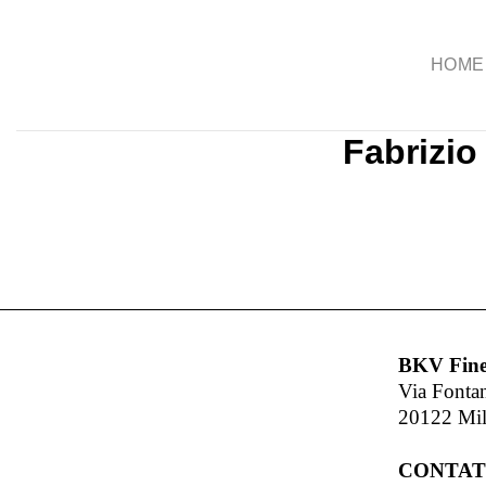
Salta
ai
HOME
contenuti
Fabrizio
BKV Fine
Via Fonta
20122 Mi
CONTAT