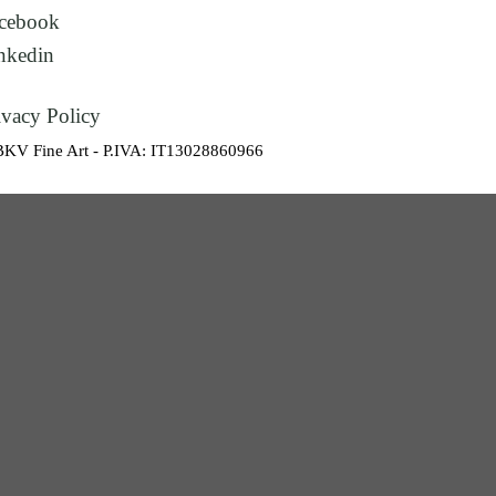
cebook
nkedin
ivacy Policy
BKV Fine Art - P.IVA: IT13028860966