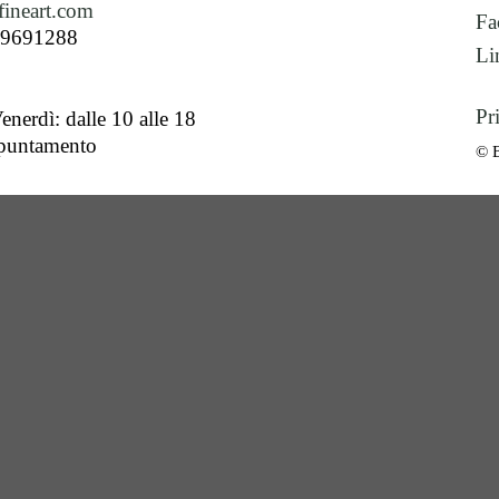
ineart.com
Fa
89691288
Li
Pr
enerdì: dalle 10 alle 18
ppuntamento
© 