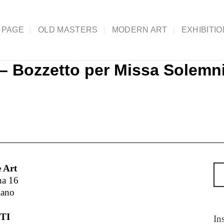
 PAGE
OLD MASTERS
MODERN ART
EXHIBITI
– Bozzetto per Missa Solemni
 Art
na 16
lano
TI
In