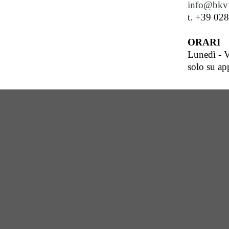
info@bkvf
t. +39 02
ORARI
Lunedì - V
solo su a