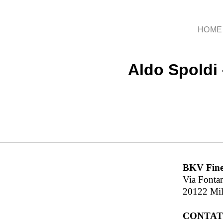
Salta
ai
HOME
contenuti
Aldo Spoldi 
BKV Fine
Via Fonta
20122 Mi
CONTAT