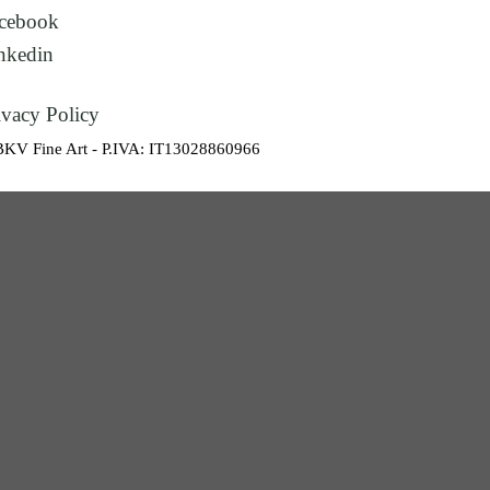
cebook
nkedin
ivacy Policy
BKV Fine Art - P.IVA: IT13028860966