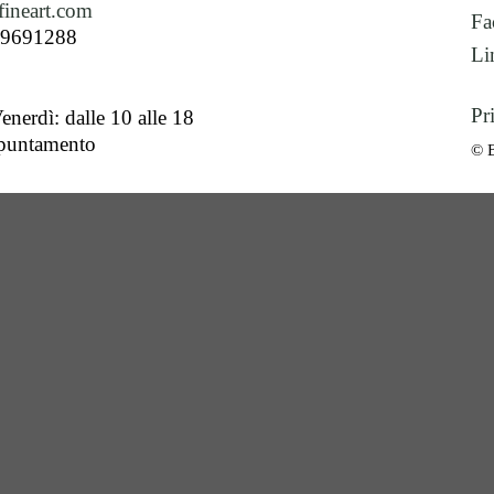
ineart.com
Fa
89691288
Li
Pr
enerdì: dalle 10 alle 18
ppuntamento
© 